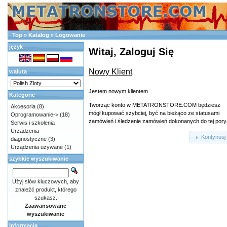
Top
»
Katalog
»
Logowanie
język
Witaj, Zaloguj Się
Nowy Klient
waluta
Jestem nowym klientem.
Kategorie
Tworząc konto w METATRONSTORE.COM będziesz
Akcesoria
(8)
mógł kupować szybciej, być na bieżąco ze statusami
Oprogramowanie->
(18)
zamówień i śledzenie zamówień dokonanych do tej pory
Serwis i szkolenia
Urządzenia
Kontynuuj
diagnostyczne
(3)
Urządzenia używane
(1)
szybkie wyszukiwanie
Użyj słów kluczowych, aby
znaleźć produkt, którego
szukasz.
Zaawansowane
wyszukiwanie
Informacja