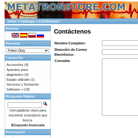
Inicio
»
Catálogo
»
Contáctenos
Idiomas
Contáctenos
Nombre Completo:
Monedas
Dirección de Correo
Electrónico:
Categorías
Consulta:
Accesorios
(8)
Aparatos para
diagnóstico
(3)
Equipo utilizado
(1)
Servicios y formación
Software->
(18)
Búsqueda Rápida
Use palabras clave para
encontrar el producto que
busca.
Búsqueda Avanzada
Información