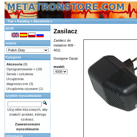
Top
»
Katalog
»
Akcesoria
»
język
Zasilacz
Zasilacz do
waluta
metatron 409 -
4011
Kategorie
Dostępne Opcje:
Akcesoria
(8)
model:
Oprogramowanie->
(18)
Serwis i szkolenia
Urządzenia
diagnostyczne
(3)
Urządzenia używane
(1)
szybkie wyszukiwanie
Użyj słów kluczowych, aby
znaleźć produkt, którego
szukasz.
Zaawansowane
wyszukiwanie
Informacja