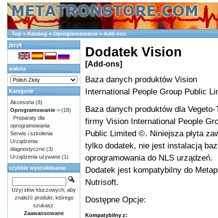
Top
»
Katalog
»
Oprogramowanie
»
Add-ons
język
Dodatek Vision
[Add-ons]
waluta
Baza danych produktów Vision
International People Group Public Li
Kategorie
Akcesoria
(8)
Baza danych produktów dla Vegeto-
Oprogramowanie
->
(18)
Preparaty dla
firmy Vision International People Gr
oprogramowania
Public Limited ©. Niniejsza płyta za
Serwis i szkolenia
Urządzenia
tylko dodatek, nie jest instalacją ba
diagnostyczne
(3)
oprogramowania do NLS urządzeń.
Urządzenia używane
(1)
szybkie wyszukiwanie
Dodatek jest kompatybilny do Metap
Nutrisoft.
Użyj słów kluczowych, aby
znaleźć produkt, którego
Dostępne Opcje:
szukasz.
Zaawansowane
Kompatybilny z: