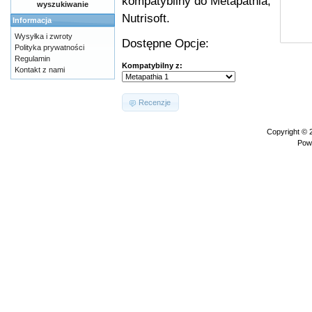
kompatybilny do Metapathia,
wyszukiwanie
Nutrisoft.
Informacja
Wysyłka i zwroty
Dostępne Opcje:
Polityka prywatności
Regulamin
Kompatybilny z:
Kontakt z nami
Recenzje
Copyright ©
Pow