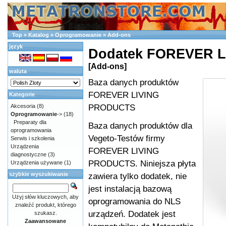
Top
»
Katalog
»
Oprogramowanie
»
Add-ons
język
Dodatek FOREVER 
[Add-ons]
waluta
Baza danych produktów
FOREVER LIVING
Kategorie
PRODUCTS
Akcesoria
(8)
Oprogramowanie
->
(18)
Preparaty dla
Baza danych produktów dla
oprogramowania
Vegeto-Testów firmy
Serwis i szkolenia
Urządzenia
FOREVER LIVING
diagnostyczne
(3)
PRODUCTS. Niniejsza płyta
Urządzenia używane
(1)
szybkie wyszukiwanie
zawiera tylko dodatek, nie
jest instalacją bazową
Użyj słów kluczowych, aby
oprogramowania do NLS
znaleźć produkt, którego
urządzeń. Dodatek jest
szukasz.
Zaawansowane