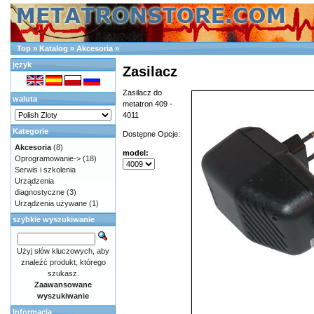
Top
»
Katalog
»
Akcesoria
»
język
Zasilacz
Zasilacz do
waluta
metatron 409 -
4011
Kategorie
Dostępne Opcje:
Akcesoria
(8)
model:
Oprogramowanie->
(18)
Serwis i szkolenia
Urządzenia
diagnostyczne
(3)
Urządzenia używane
(1)
szybkie wyszukiwanie
Użyj słów kluczowych, aby
znaleźć produkt, którego
szukasz.
Zaawansowane
wyszukiwanie
Informacja