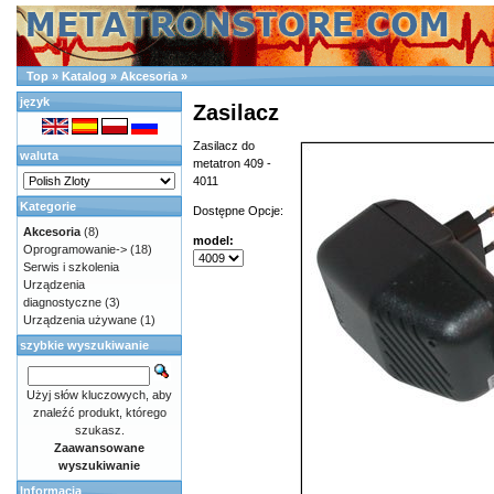
Top
»
Katalog
»
Akcesoria
»
język
Zasilacz
Zasilacz do
waluta
metatron 409 -
4011
Kategorie
Dostępne Opcje:
Akcesoria
(8)
model:
Oprogramowanie->
(18)
Serwis i szkolenia
Urządzenia
diagnostyczne
(3)
Urządzenia używane
(1)
szybkie wyszukiwanie
Użyj słów kluczowych, aby
znaleźć produkt, którego
szukasz.
Zaawansowane
wyszukiwanie
Informacja