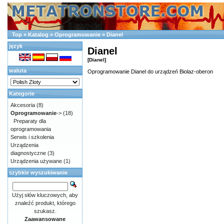
Top
»
Katalog
»
Oprogramowanie
»
Dianel
język
Dianel
[Dianel]
waluta
Oprogramowanie Dianel do urządzeń Biolaz-oberon
Kategorie
Akcesoria
(8)
Oprogramowanie
->
(18)
Preparaty dla
oprogramowania
Serwis i szkolenia
Urządzenia
diagnostyczne
(3)
Urządzenia używane
(1)
szybkie wyszukiwanie
Użyj słów kluczowych, aby
znaleźć produkt, którego
szukasz.
Zaawansowane