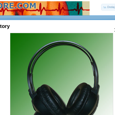
Dodaj
tory