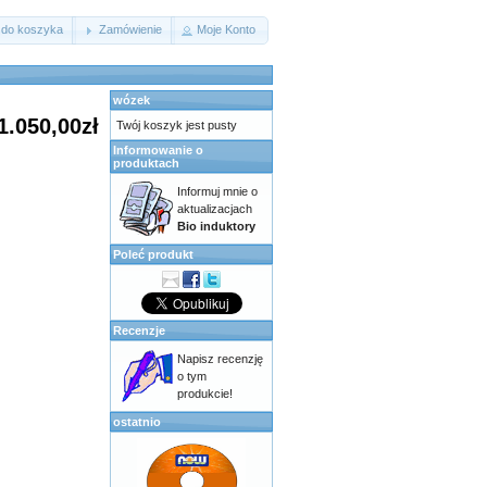
 do koszyka
Zamówienie
Moje Konto
wózek
1.050,00zł
Twój koszyk jest pusty
Informowanie o
produktach
Informuj mnie o
aktualizacjach
Bio induktory
Poleć produkt
Recenzje
Napisz recenzję
o tym
produkcie!
ostatnio