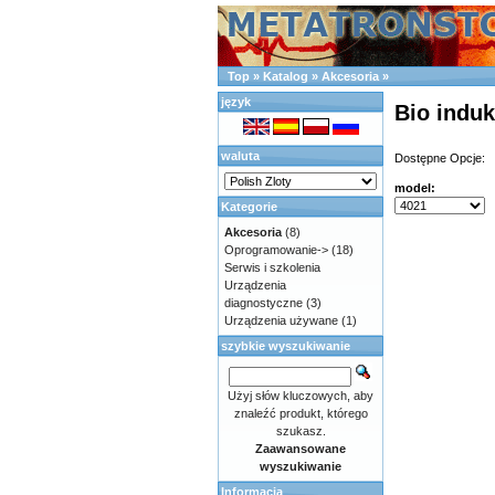
Top
»
Katalog
»
Akcesoria
»
język
Bio induk
waluta
Dostępne Opcje:
model:
Kategorie
Akcesoria
(8)
Oprogramowanie->
(18)
Serwis i szkolenia
Urządzenia
diagnostyczne
(3)
Urządzenia używane
(1)
szybkie wyszukiwanie
Użyj słów kluczowych, aby
znaleźć produkt, którego
szukasz.
Zaawansowane
wyszukiwanie
Informacja