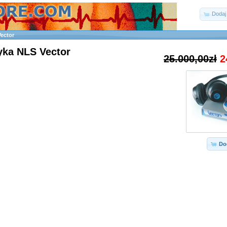
Dodaj
Vector
yka NLS Vector
25.000,00zł
2
Do