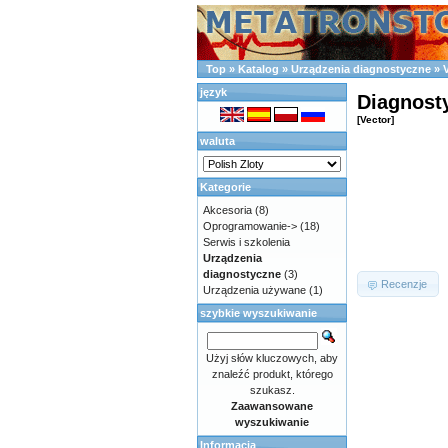
Top
»
Katalog
»
Urządzenia diagnostyczne
»
język
Diagnost
[Vector]
waluta
Kategorie
Akcesoria
(8)
Oprogramowanie->
(18)
Serwis i szkolenia
Urządzenia
diagnostyczne
(3)
Recenzje
Urządzenia używane
(1)
szybkie wyszukiwanie
Użyj słów kluczowych, aby
znaleźć produkt, którego
szukasz.
Zaawansowane
wyszukiwanie
Informacja