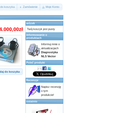
 do koszyka
Zamówienie
Moje Konto
wózek
4.000,00zł
Twój koszyk jest pusty
Informowanie o
produktach
Informuj mnie o
aktualizacjach
Diagnostyka
NLS Vector
Poleć produkt
daj do koszyka
Recenzje
Napisz recenzję
o tym
produkcie!
ostatnio