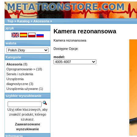
Top
»
Katalog
»
Akcesoria
»
język
Kamera rezonansowa
Kamera rezonansowa
waluta
Dostępne Opcje:
model:
Kategorie
Akcesoria
(8)
Oprogramowanie->
(18)
Serwis i szkolenia
Urządzenia
diagnostyczne
(3)
Urządzenia używane
(1)
szybkie wyszukiwanie
Użyj słów kluczowych, aby
znaleźć produkt, którego
szukasz.
Zaawansowane
wyszukiwanie
Informacja