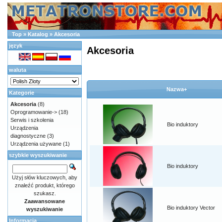
Top
»
Katalog
»
Akcesoria
język
Akcesoria
waluta
Nazwa+
Kategorie
Akcesoria
(8)
Oprogramowanie->
(18)
Serwis i szkolenia
Bio induktory
Urządzenia
diagnostyczne
(3)
Urządzenia używane
(1)
szybkie wyszukiwanie
Bio induktory
Użyj słów kluczowych, aby
znaleźć produkt, którego
szukasz.
Zaawansowane
Bio induktory Vector
wyszukiwanie
Informacja