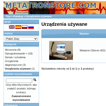
Top
»
Katalog
»
Urządzenia używane
język
Urządzenia używane
waluta
Nazwa+
Kategorie
Akcesoria
(8)
Metatron Oberon 4011
Oprogramowanie->
(18)
Serwis i szkolenia
Urządzenia
diagnostyczne
(3)
Urządzenia używane
(1)
Wyświetlono rekordy od
1
do
1
(z
1
produkty)
szybkie wyszukiwanie
Użyj słów kluczowych, aby
znaleźć produkt, którego
szukasz.
Zaawansowane
wyszukiwanie
Informacja