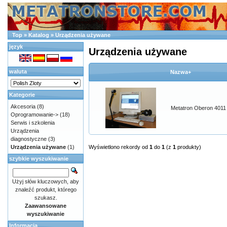
Top
»
Katalog
»
Urządzenia używane
język
Urządzenia używane
waluta
Nazwa+
Kategorie
Akcesoria
(8)
Metatron Oberon 4011
Oprogramowanie->
(18)
Serwis i szkolenia
Urządzenia
diagnostyczne
(3)
Urządzenia używane
(1)
Wyświetlono rekordy od
1
do
1
(z
1
produkty)
szybkie wyszukiwanie
Użyj słów kluczowych, aby
znaleźć produkt, którego
szukasz.
Zaawansowane
wyszukiwanie
Informacja