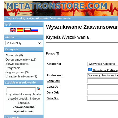
Top
»
Katalog
»
Wyszukiwanie Zaawansowane
język
Wyszukiwanie Zaawansowa
Kryteria Wyszukiwania
waluta
Kategorie
Pomoc
[?]
Akcesoria
(8)
Oprogramowanie->
(18)
Kategorie:
Serwis i szkolenia
Urządzenia
Również w Podkateg
diagnostyczne
(3)
Producenci:
Urządzenia używane
(1)
Cena Od:
szybkie wyszukiwanie
Cena Do:
Data Od:
Użyj słów kluczowych, aby
Data Do:
znaleźć produkt, którego
szukasz.
Zaawansowane
wyszukiwanie
Informacja